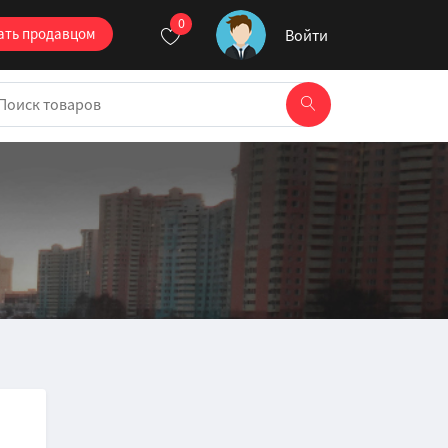
0
ать продавцом
Войти