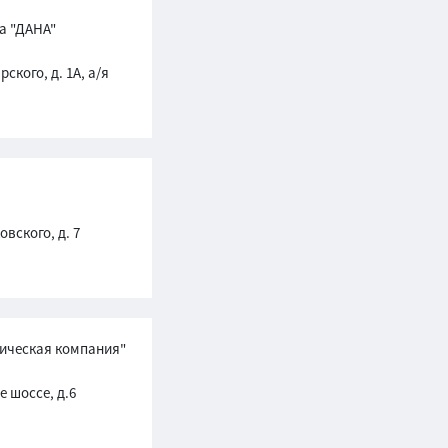
а "ДАНА"
ского, д. 1А, а/я
овского, д. 7
ическая компания"
е шоссе, д.6