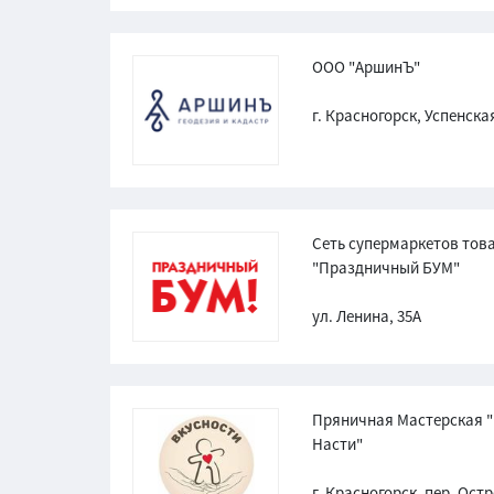
ООО "АршинЪ"
г. Красногорск, Успенска
Сеть супермаркетов тов
"Праздничный БУМ"
ул. Ленина, 35А
Пряничная Мастерская "
Насти"
г. Красногорск, пер. Остр