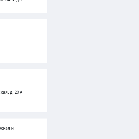
кая, д .20 А
ская и