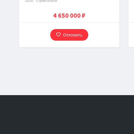
OOO "Строй Благо"
4 650 000 ₽
Отложить