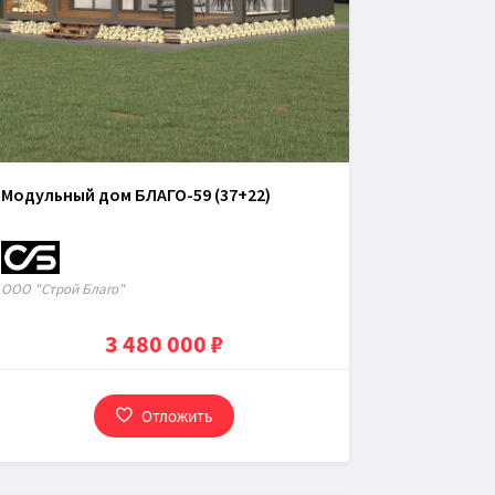
Модульный дом БЛАГО-59 (37+22)
OOO "Строй Благо"
3 480 000 ₽
Отложить