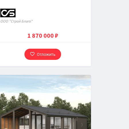
OOO "Строй Благо"
1 870 000 ₽
Отложить