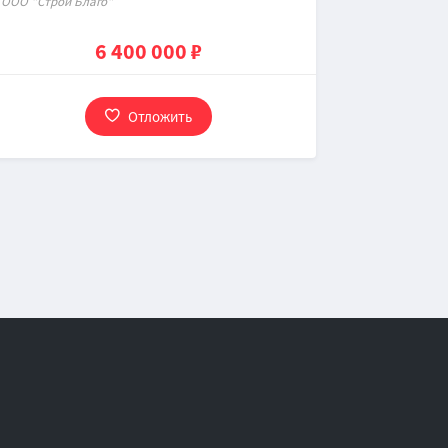
OOO "Строй Благо"
6 400 000 ₽
Отложить