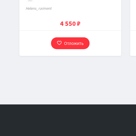
Нelens_raiment
4 550 ₽
Отложить