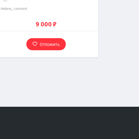
Нelens_raiment
9 000 ₽
Отложить