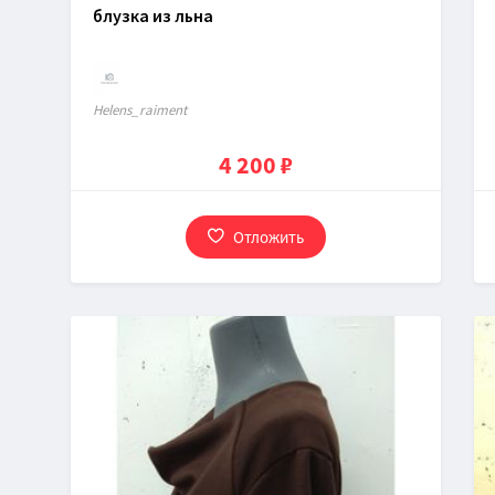
блузка из льна
Нelens_raiment
4 200 ₽
Отложить