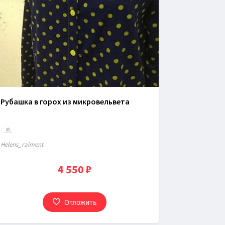
Рубашка в горох из микровельвета
Нelens_raiment
4 550 ₽
Отложить