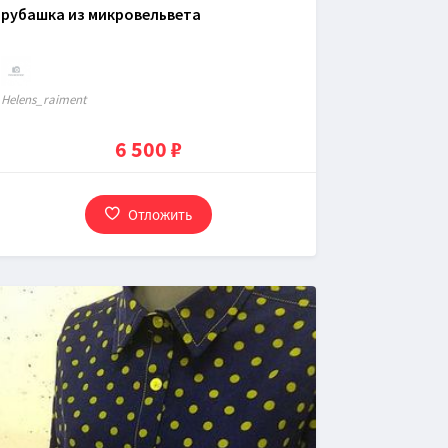
рубашка из микровельвета
Нelens_raiment
6 500 ₽
Отложить