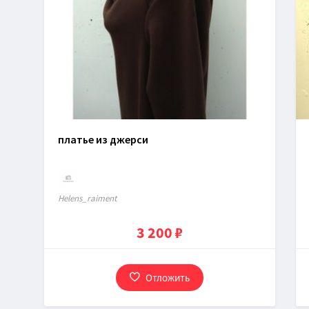
платье из джерси
Нelens_raiment
3 200 ₽
Отложить