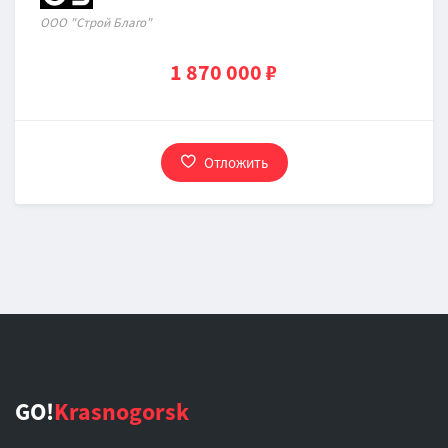
OOO "Строй Благо"
1 870 000 ₽
Отложить
GO!
Krasnogorsk