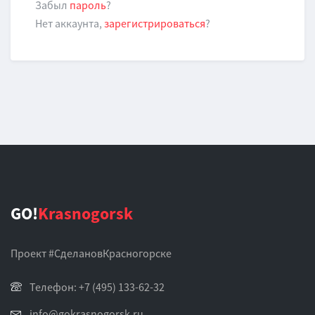
Забыл
пароль
?
Нет аккаунта,
зарегистрироваться
?
GO!
Krasnogorsk
Проект #СделановКрасногорске
Телефон: +7 (495) 133-62-32
info@gokrasnogorsk.ru