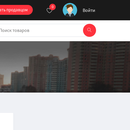
0
ать продавцом
Войти