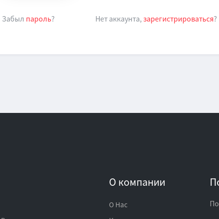
Забыл
пароль
?
Нет аккаунта,
зарегистрироваться
?
О компании
П
По
О Нас