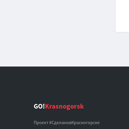
GO!
Krasnogorsk
Проект #СделановКрасногорске