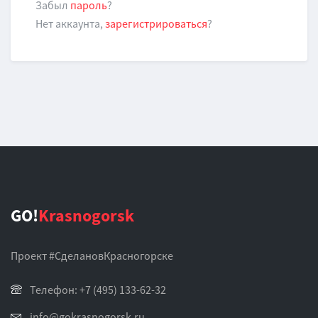
Забыл
пароль
?
Нет аккаунта,
зарегистрироваться
?
GO!
Krasnogorsk
Проект #СделановКрасногорске
Телефон: +7 (495) 133-62-32
info@gokrasnogorsk.ru