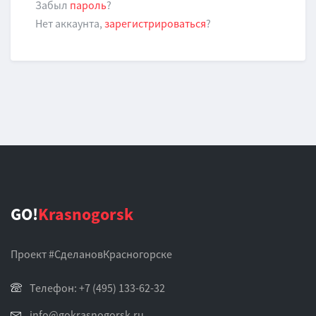
Забыл
пароль
?
Нет аккаунта,
зарегистрироваться
?
GO!
Krasnogorsk
Проект #СделановКрасногорске
Телефон: +7 (495) 133-62-32
info@gokrasnogorsk.ru