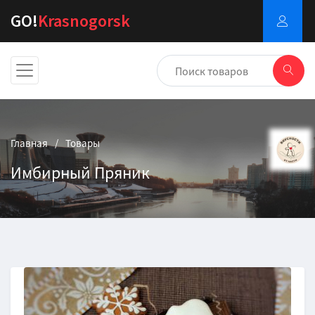
GO!
Krasnogorsk
Главная
Товары
Имбирный Пряник