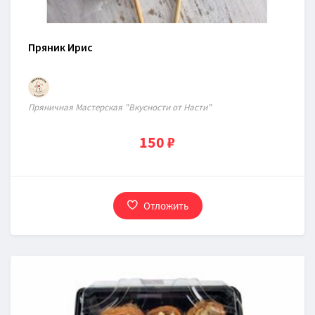
Пряник Ирис
Пряничная Мастерская "Вкусности от Насти"
150 ₽
Отложить