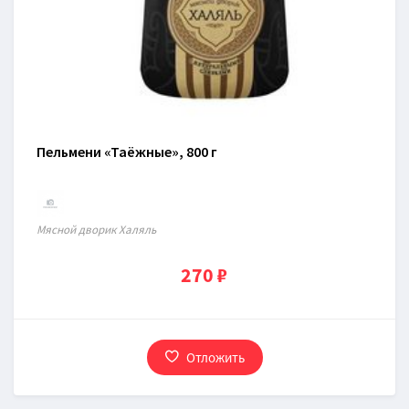
Пельмени «Таёжные», 800 г
Мясной дворик Халяль
270 ₽
Отложить