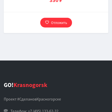
350 ₽
Отложить
GO!
Krasnogorsk
Проект #СделановКрасногорске
Телефон: +7 (495) 133-62-32