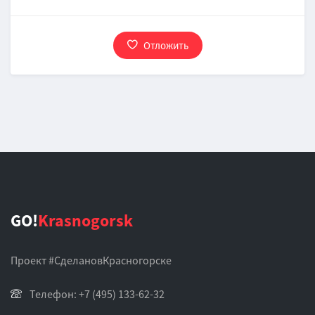
Отложить
GO!
Krasnogorsk
Проект #СделановКрасногорске
Телефон: +7 (495) 133-62-32