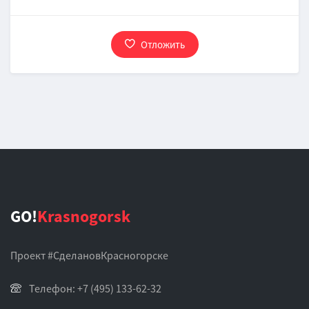
Отложить
GO!
Krasnogorsk
Проект #СделановКрасногорске
Телефон: +7 (495) 133-62-32