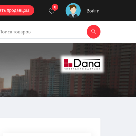
0
ать продавцом
Войти