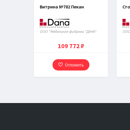
Витрина №782 Пекан
Сто
ООО "Мебельная фабрика "ДАНА"
ООО
109 772 ₽
Отложить