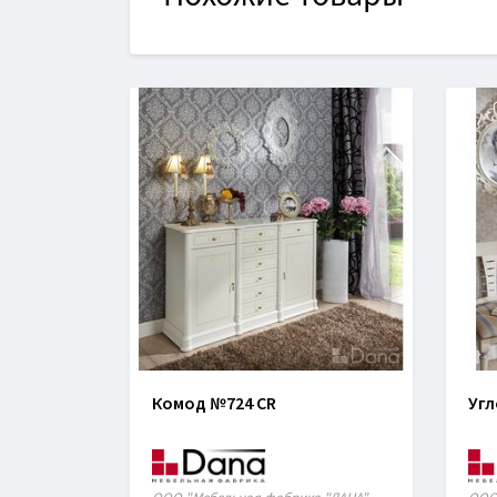
Комод №724 CR
Угл