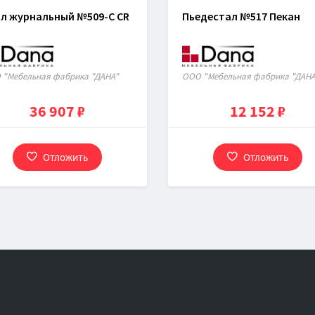
л журнальный №509-С CR
Пьедестал №517 Пекан
 "Мебельная фабрика "ДАНА"
ООО "Мебельная фабрика "ДАНА
36 907 ₽
12 152 ₽
Отложить
Отложить