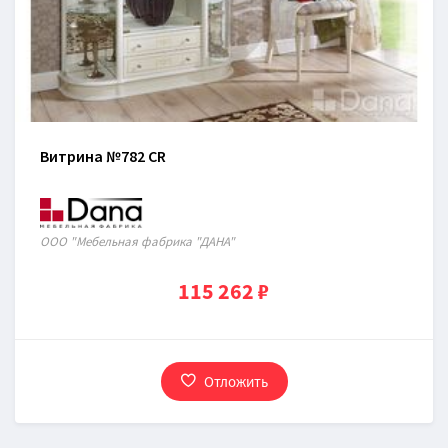
Витрина №782 CR
ООО "Мебельная фабрика "ДАНА"
115 262 ₽
Отложить