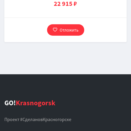
22 915 ₽
Отложить
GO!
Krasnogorsk
Проект #СделановКрасногорске